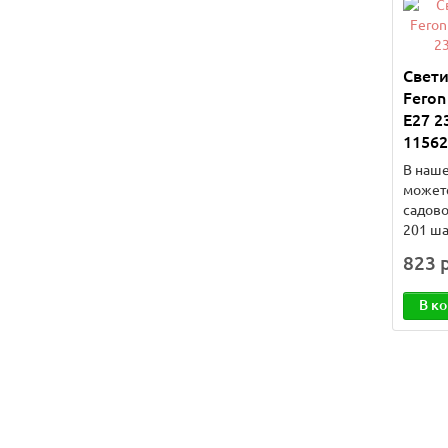
Свет
Feron
E27 2
11562
В наше
может
садово
201 ша
823 р
В к