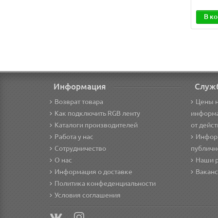
В к
Информация
Служ
Возврат товара
Цены н
Как подключить RGB ленту
информа
Каталоги производителей
от дейс
Работа у нас
Информ
Сотрудничество
публичн
О нас
Наши 
Информация о доставке
Вакан
Политика конфеденциальности
Условия соглашения