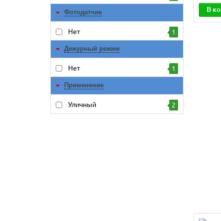
В к
Фотодатчик
Нет
1
Дежурный режим
Нет
1
Применение
Уличный
2