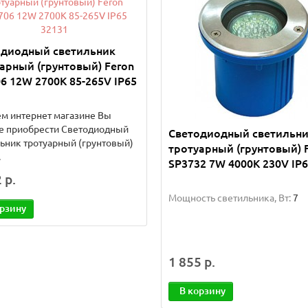
одиодный светильник
арный (грунтовый) Feron
6 12W 2700К 85-265V IP65
м интернет магазине Вы
е приобрести Светодиодный
Светодиодный светильн
ьник тротуарный (грунтовый)
тротуарный (грунтовый) 
.
SP3732 7W 4000K 230V IP
 р.
Мощность светильника, Вт:
7
орзину
1 855 р.
В корзину