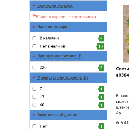
Категория товаров
Садово парковые светильники
Наличие товара
В наличии
4
Нет в наличии
10
Напряжение питания, В
220
2
Свети
a0384
Мощность светильника, Вт
7
1
В наше
13
1
можете
60
1
штанге
Ар..
Акустический датчик
6 540
Нет
1