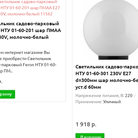
ильник садово-парковый
 НТУ 01-60-201 шар ПМАА
30V, молочно-белый
м интернет магазине Вы
е приобрести Светильник
-парковый Feron НТУ 01-60-
Светильник садово-парк
р ПМ..
НТУ 01-60-301 230V E27
d=300мм шар молочно-б
.
уст.d 60мм
орзину
Напряжение питания, В:
220
Применение:
Уличный
1 918 р.
В корзину