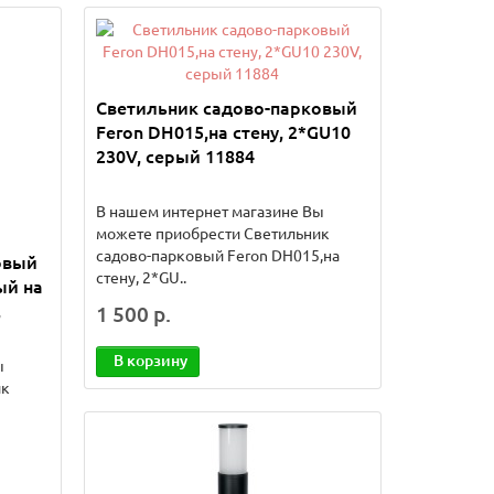
Светильник садово-парковый
Feron DH015,на стену, 2*GU10
230V, серый 11884
В нашем интернет магазине Вы
можете приобрести Светильник
садово-парковый Feron DH015,на
овый
стену, 2*GU..
ый на
,
1 500 р.
В корзину
ы
ик