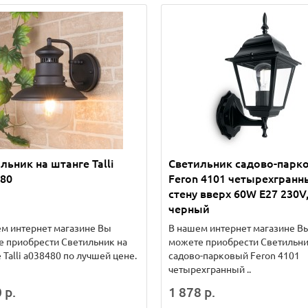
льник на штанге Talli
Светильник садово-парк
80
Feron 4101 четырехгранн
стену вверх 60W E27 230V
черный
м интернет магазине Вы
В нашем интернет магазине В
 приобрести Светильник на
можете приобрести Светильн
 Talli a038480 по лучшей цене.
садово-парковый Feron 4101
четырехгранный ..
 р.
1 878 р.