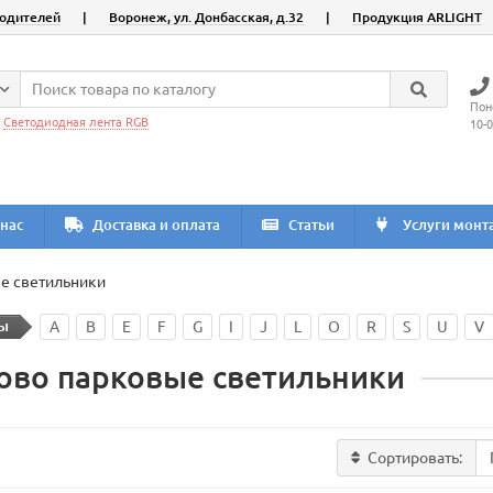
водителей
|
Воронеж, ул. Донбасская, д.32
|
Продукция ARLIGHT
Пон
:
Светодиодная лента RGB
10-
нас
Доставка и оплата
Статьи
Услуги монт
е светильники
ы
A
B
E
F
G
I
J
L
O
R
S
U
V
ово парковые светильники
Сортировать: