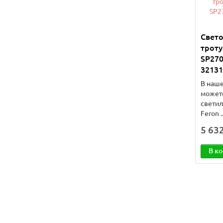
Свет
троту
SP270
32131
В наше
может
светил
Feron .
5 632
В к