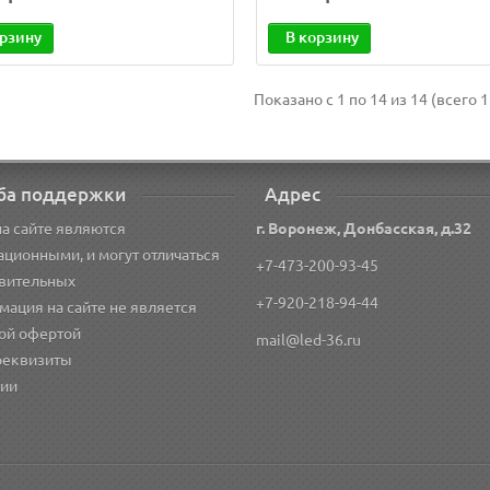
орзину
В корзину
Показано с 1 по 14 из 14 (всего 1
ба поддержки
Адрес
а сайте являются
г. Воронеж, Донбасская, д.32
ционными, и могут отличаться
+7-473-200-93-45
твительных
+7-920-218-94-44
ация на сайте не является
ой офертой
mail@led-36.ru
реквизиты
сии