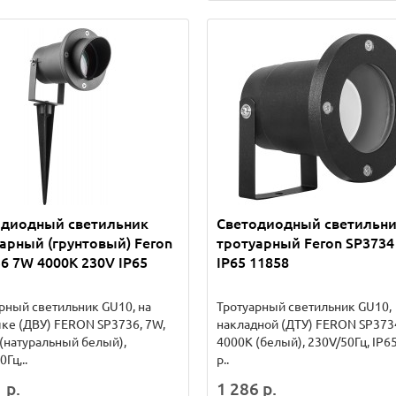
одиодный светильник
Светодиодный светильн
арный (грунтовый) Feron
тротуарный Feron SP3734
6 7W 4000K 230V IP65
IP65 11858
рный светильник GU10, на
Тротуарный светильник GU10,
е (ДВУ) FERON SP3736, 7W,
накладной (ДТУ) FERON SP3734
(натуральный белый),
4000К (белый), 230V/50Гц, IP65
Гц,..
р..
 р.
1 286 р.