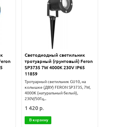
ик
Светодиодный светильник
Feron
тротуарный (грунтовый) Feron
65
SP3735 7W 4000K 230V IP65
11859
Тротуарный светильник GU10, на
колышке (ДВУ) FERON SP3735, 7W,
4000К (натуральный белый),
230V/50Гц,..
1 420 р.
В корзину