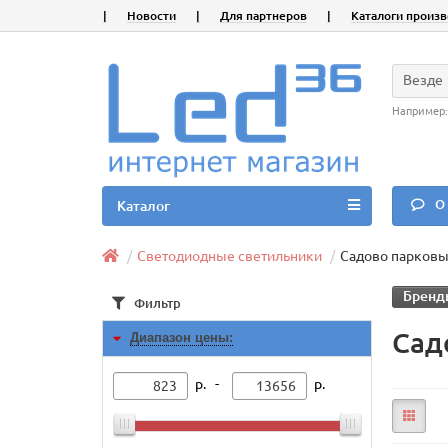
|
Новости
|
Для партнеров
|
Каталоги произ
Везде
Например
О 
Каталог
Светодиодные светильники
Садово парковы
Бренд
Фильтр
Сад
Диапазон цены:
р. -
р.