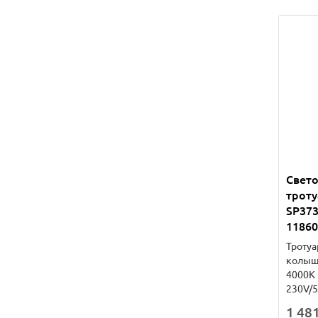
Свет
троту
SP373
11860
Тротуа
колышк
4000К 
230V/50
1 481