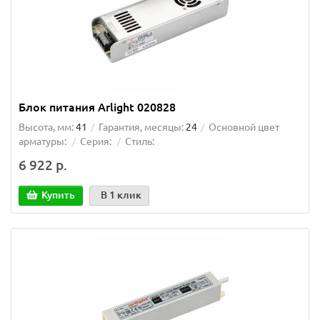
Блок питания Arlight 020828
Высота, мм:
41
Гарантия, месяцы:
24
Основной цвет
арматуры:
Серия:
Стиль:
6 922 р.
Купить
В 1 клик