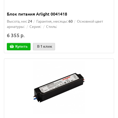
Блок питания Arlight 0041418
Высота, мм:
24
Гарантия, месяцы:
60
Основной цвет
арматуры:
Серия:
Стиль:
6 355 р.
Купить
В 1 клик