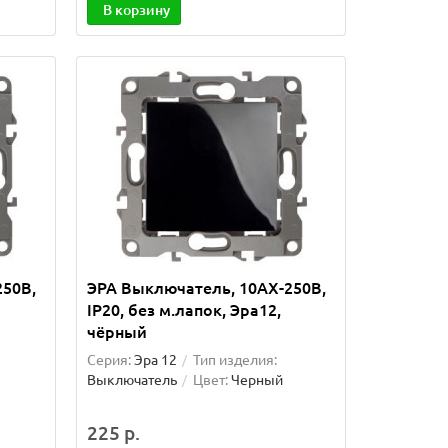
В корзину
250В,
ЭРА Выключатель, 10АХ-250В,
IP20, без м.лапок, Эра12,
чёрный
Серия:
Эра 12
Тип изделия:
Выключатель
Цвет:
Черный
225 р.