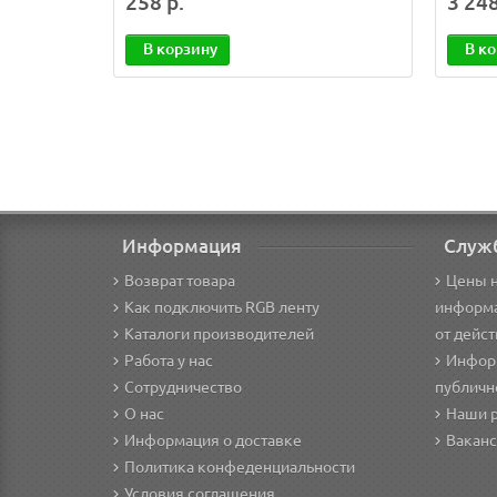
258 р.
3 248
В корзину
В к
Информация
Служ
Возврат товара
Цены н
Как подключить RGB ленту
информа
Каталоги производителей
от дейс
Работа у нас
Информ
Сотрудничество
публичн
О нас
Наши 
Информация о доставке
Вакан
Политика конфеденциальности
Условия соглашения