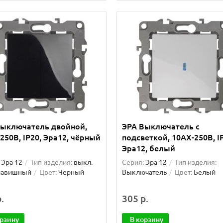
Выключатель двойной,
ЭРА Выключатель с
250В, IP20, Эра12, чёрный
подсветкой, 10АХ-250В, I
Эра12, белый
Эра 12
Тип изделия:
выкл.
Серия:
Эра 12
Тип изделия:
лавишный
Цвет:
Черный
Выключатель
Цвет:
Белый
.
305 р.
орзину
В корзину