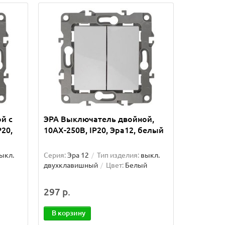
й с
ЭРА Выключатель двойной,
P20,
10АХ-250В, IP20, Эра12, белый
ыкл.
Серия:
Эра 12
Тип изделия:
выкл.
двухклавишный
Цвет:
Белый
297 р.
В корзину