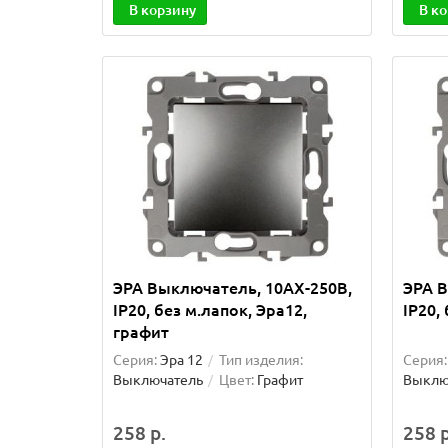
В корзину
В к
ЭРА Выключатель, 10АХ-250В,
ЭРА В
IP20, без м.лапок, Эра12,
IP20,
графит
Серия:
Эра 12
Тип изделия:
Серия:
Выключатель
Цвет:
Графит
Выклю
258 р.
258 р