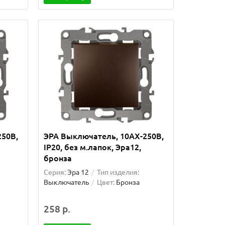
250В,
ЭРА Выключатель, 10АХ-250В,
IP20, без м.лапок, Эра12,
бронза
Серия:
Эра 12
Тип изделия:
Выключатель
Цвет:
Бронза
258 р.