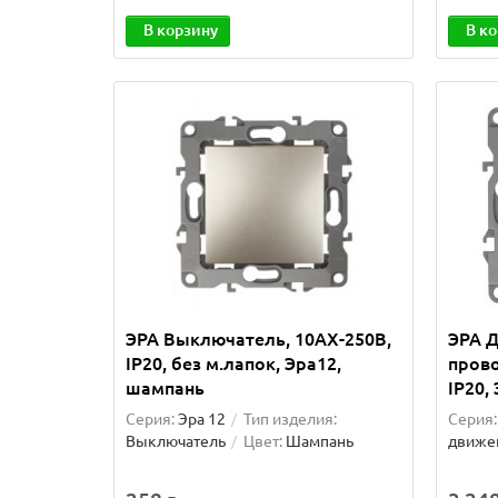
В корзину
В к
ЭРА Выключатель, 10АХ-250В,
ЭРА Д
IP20, без м.лапок, Эра12,
прово
шампань
IP20,
Серия:
Эра 12
Тип изделия:
Серия:
Выключатель
Цвет:
Шампань
движе