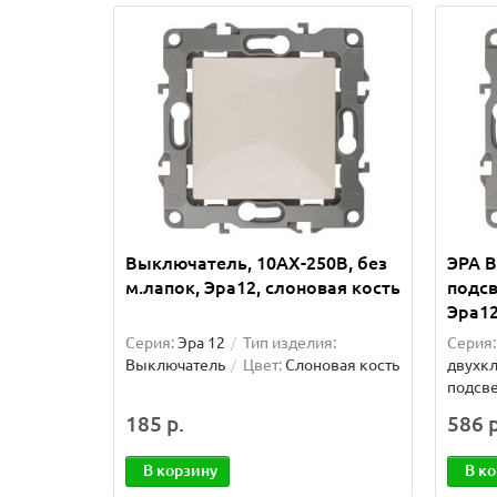
Выключатель, 10АХ-250В, без
ЭРА 
м.лапок, Эра12, слоновая кость
подсв
Эра12
Серия:
Эра 12
Тип изделия:
Серия:
Выключатель
Цвет:
Слоновая кость
двухк
подсв
185 р.
586 р
В корзину
В к