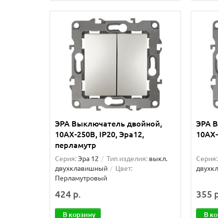
ЭРА Выключатель двойной,
ЭРА 
10АХ-250В, IP20, Эра12,
10АХ-
перламутр
Серия:
Эра 12
Тип изделия:
выкл.
Серия:
двухклавишный
Цвет:
двухк
Перламутровый
424 р.
355 р
В корзину
В к