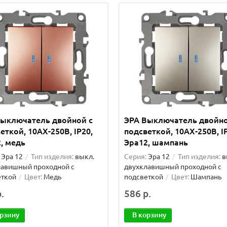
Выключатель двойной с
ЭРА Выключатель двойно
еткой, 10АХ-250В, IP20,
подсветкой, 10АХ-250В, I
, медь
Эра12, шампань
Эра 12
Тип изделия:
выкл.
Серия:
Эра 12
Тип изделия:
в
лавишный проходной с
двухклавишный проходной с
еткой
Цвет:
Медь
подсветкой
Цвет:
Шампань
.
586 р.
орзину
В корзину