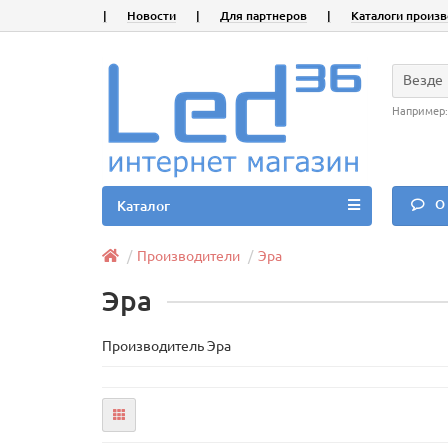
|
Новости
|
Для партнеров
|
Каталоги произ
Везде
Например
О 
Каталог
Производители
Эра
Эра
Производитель Эра