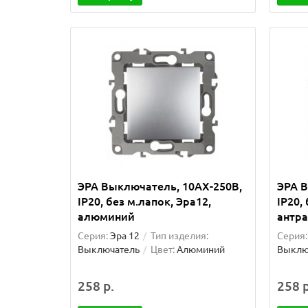
ЭРА Выключатель, 10АХ-250В,
ЭРА В
IP20, без м.лапок, Эра12,
IP20,
алюминий
антр
Серия:
Эра 12
Тип изделия:
Серия:
Выключатель
Цвет:
Алюминий
Выклю
258 р.
258 р