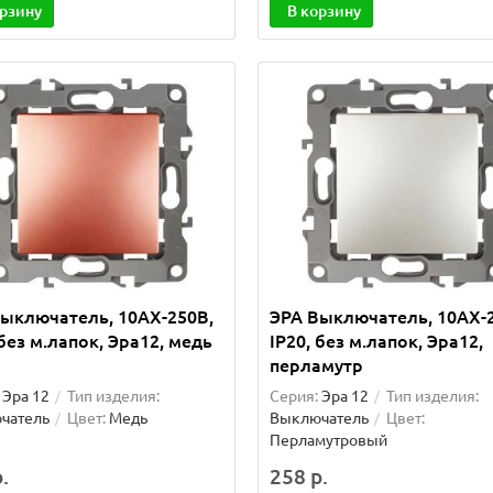
орзину
В корзину
ыключатель, 10АХ-250В,
ЭРА Выключатель, 10АХ-
 без м.лапок, Эра12, медь
IP20, без м.лапок, Эра12,
перламутр
Эра 12
Тип изделия:
Серия:
Эра 12
Тип изделия:
чатель
Цвет:
Медь
Выключатель
Цвет:
Перламутровый
.
258 р.