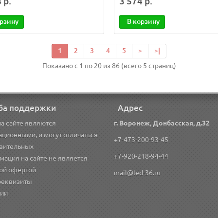
 р.
3 574 р.
орзину
В корзину
1
2
3
4
5
>
>|
Показано с 1 по 20 из 86 (всего 5 страниц)
ба поддержки
Адрес
а сайте являются
г. Воронеж, Донбасская, д.32
ционными, и могут отличаться
+7-473-200-93-45
твительных
+7-920-218-94-44
ация на сайте не является
ой офертой
mail@led-36.ru
реквизиты
сии