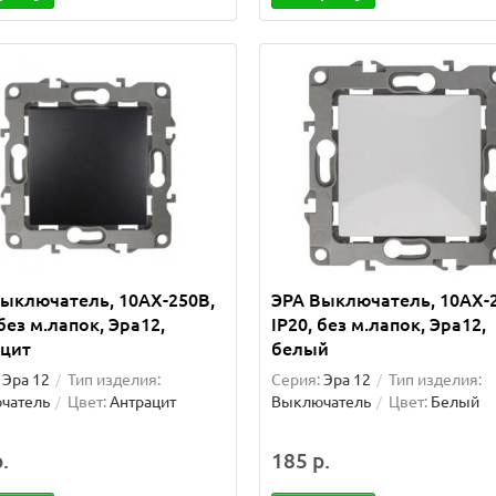
ыключатель, 10АХ-250В,
ЭРА Выключатель, 10АХ-
 без м.лапок, Эра12,
IP20, без м.лапок, Эра12,
ацит
белый
Эра 12
Тип изделия:
Серия:
Эра 12
Тип изделия:
чатель
Цвет:
Антрацит
Выключатель
Цвет:
Белый
.
185 р.