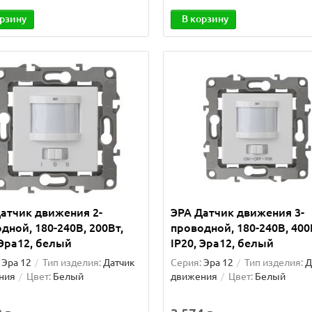
орзину
В корзину
атчик движения 2-
ЭРА Датчик движения 3-
дной, 180-240В, 200Вт,
проводной, 180-240В, 400
 Эра12, белый
IP20, Эра12, белый
Эра 12
Тип изделия:
Датчик
Серия:
Эра 12
Тип изделия:
Д
ния
Цвет:
Белый
движения
Цвет:
Белый