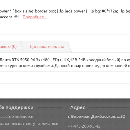
ower * { box-sizing: border-box; } .lp-leds-power { --lp-bg: #0f172a; --lp-bg-
-accent: #1...
Подробнее...
зывы (0)
Доставка и оплата
нта RT6-5050-96 3x (480 LED) (LUX,12В-24В холодный белый) по лу
и и курьерскими службами. Данный товар произведен компанией п
ба поддержки
Адрес
а сайте являются
г. Воронеж, Донбасская, д.32
ционными, и могут отличаться
+7-473-200-93-45