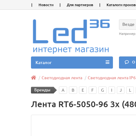
|
Новости
|
Для партнеров
|
Каталоги произ
Везде
Например
О 
Каталог
Светодиодная лента
Светодиодная лента IP6
Бренды
A
B
E
F
G
I
J
L
Лента RT6-5050-96 3x (4