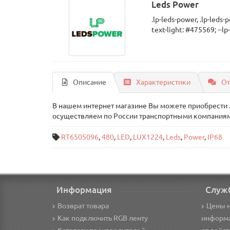
Leds Power
.lp-leds-power, .lp-leds-p
text-light: #475569; --lp
Описание
Характеристики
От
В нашем интернет магазине Вы можете приобрести Ле
осуществляем по России транспортными компаниям
RT6505096
,
480
,
LED
,
LUX1224
,
Leds
,
Power
,
IP68
Информация
Служ
Возврат товара
Цены н
Как подключить RGB ленту
информа