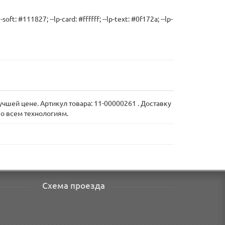
soft: #111827; --lp-card: #ffffff; --lp-text: #0f172a; --lp-
чшей цене. Артикул товара: 11-00000261 . Доставку
о всем технологиям.
Схема проезда