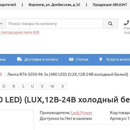
водителей
|
Воронеж, ул. Донбасская, д.32
|
Продукция ARLIGHT
Пон
:
Светодиодная лента RGB
10-
нас
Доставка и оплата
Статьи
Услуги монт
8
Лента RT6-5050-96 3x (480 LED) (LUX,12В-24В холодный белый)
O
R
S
U
V
W
Э
80 LED) (LUX,12В-24В холодный б
Производитель:
Leds Power
Код товар
Доступность: Нет в наличии
Артикул: 