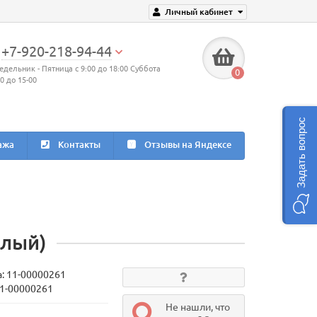
Личный кабинет
+7-920-218-94-44
едельник - Пятница с 9:00 до 18:00 Суббота
0
00 до 15-00
Задать вопрос
ажа
Контакты
Отзывы на Яндексе
елый)
а:
11-00000261
11-00000261
Не нашли, что